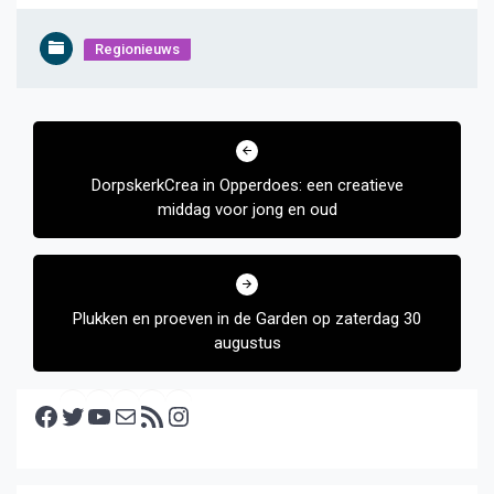
Regionieuws
Bericht
navigatie
DorpskerkCrea in Opperdoes: een creatieve
middag voor jong en oud
Plukken en proeven in de Garden op zaterdag 30
augustus
Facebook
Twitter
YouTube
E-mail
RSS feed
Instagram