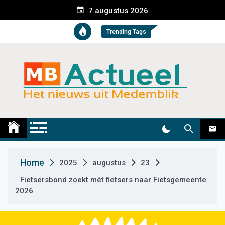
S
7 augustus 2026
k
i
Trending Tags
p
t
o
c
o
n
t
Medemblik Actueel
Wij zijn altijd actueel
e
n
t
Home
2025
augustus
23
Fietsersbond zoekt mét fietsers naar Fietsgemeente
2026