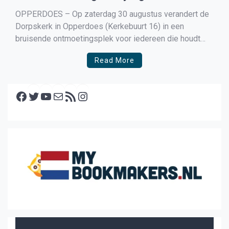
OPPERDOES – Op zaterdag 30 augustus verandert de
Dorpskerk in Opperdoes (Kerkebuurt 16) in een
bruisende ontmoetingsplek voor iedereen die houdt
van creativiteit, ambacht en kunstzinnige expressie.
Read More
Tijdens DorpskerkCrea laten diverse lokale
kunstenaars en ambachtslieden zien wat zij maken –
Facebook
en dat is zeker de moeite waard. Van 13.00 tot […]
Twitter
YouTube
E-mail
RSS feed
Instagram