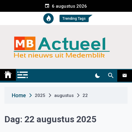
S
6 augustus 2026
k
i
Trending Tags
p
t
o
c
o
n
t
Medemblik Actueel
Wij zijn altijd actueel
e
n
t
Home
2025
augustus
22
Dag:
22 augustus 2025