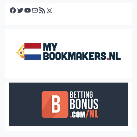
Facebook
Twitter
YouTube
E-mail
RSS feed
Instagram