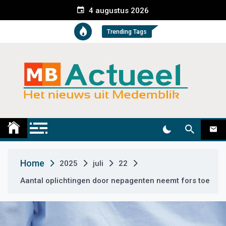
S
4 augustus 2026
k
i
Trending Tags
p
t
o
c
o
n
t
Medemblik Actueel
Wij zijn altijd actueel
e
n
t
Home
2025
juli
22
Aantal oplichtingen door nepagenten neemt fors toe