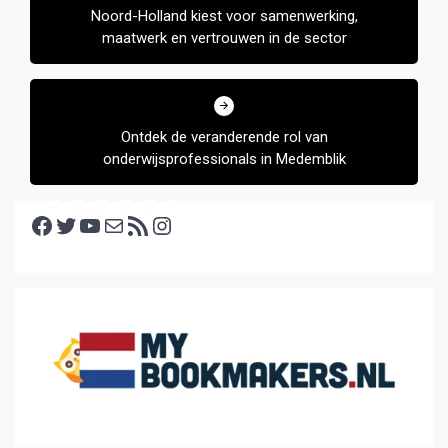
Noord-Holland kiest voor samenwerking,
maatwerk en vertrouwen in de sector
Ontdek de veranderende rol van
onderwijsprofessionals in Medemblik
Facebook
Twitter
YouTube
E-mail
RSS feed
Instagram