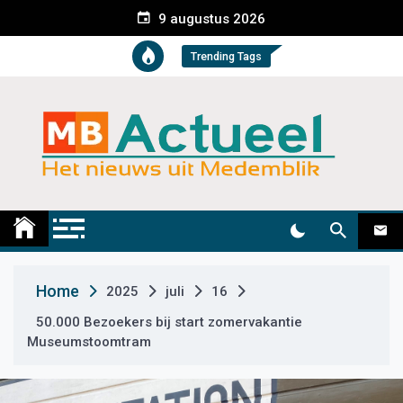
S
9 augustus 2026
k
i
Trending Tags
p
t
o
c
o
n
t
Medemblik Actueel
Wij zijn altijd actueel
e
n
t
Home
2025
juli
16
50.000 Bezoekers bij start zomervakantie
Museumstoomtram