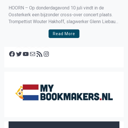
HOORN – Op donderdagavond 10 juli vindt in de
Oosterkerk een bijzonder cross-over concert plaats.
Trompettist Wouter Hakhoff, slagwerker Glenn Liebaut
en stadsorganist Mark Heerink verzorgen een avond
Read More
waarin uiteenlopende muziekstijlen elkaar ontmoeten.
Tijdens het concert hoort het publiek onder meer het
Facebook
openingsdeel uit Carmina Burana van Carl Orff, een […]
Twitter
YouTube
E-mail
RSS feed
Instagram