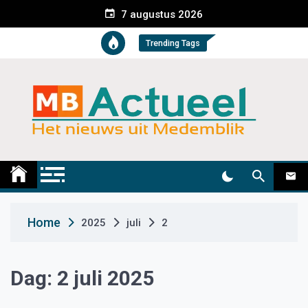
S
7 augustus 2026
k
i
Trending Tags
p
t
o
c
o
n
t
Medemblik Actueel
Wij zijn altijd actueel
e
n
t
Home
2025
juli
2
Dag:
2 juli 2025