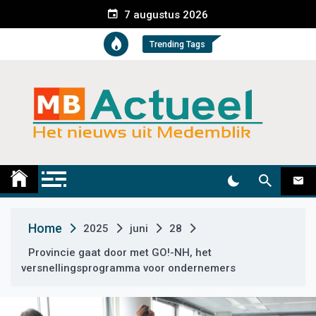
S
7 augustus 2026
k
i
Trending Tags
p
t
o
c
o
n
t
Medemblik Actueel
Wij zijn altijd actueel
e
n
t
Home
2025
juni
28
Provincie gaat door met GO!-NH, het
versnellingsprogramma voor ondernemers