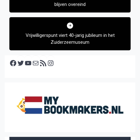
blijven overeind
Vrijwilligerspunt viert 40-jarig jubileum in het
Zuiderzeemuseum
Facebook
Twitter
YouTube
E-mail
RSS feed
Instagram