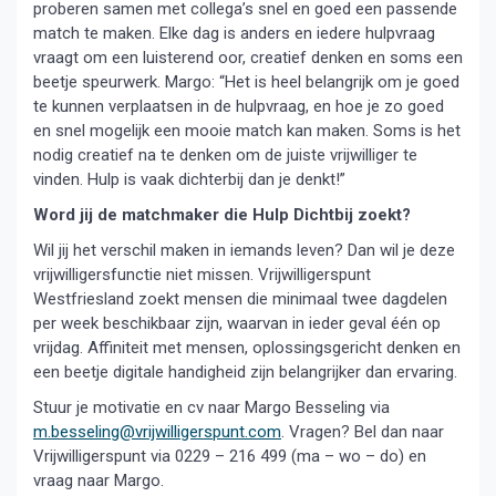
proberen samen met collega’s snel en goed een passende
match te maken. Elke dag is anders en iedere hulpvraag
vraagt om een luisterend oor, creatief denken en soms een
beetje speurwerk. Margo: “Het is heel belangrijk om je goed
te kunnen verplaatsen in de hulpvraag, en hoe je zo goed
en snel mogelijk een mooie match kan maken. Soms is het
nodig creatief na te denken om de juiste vrijwilliger te
vinden. Hulp is vaak dichterbij dan je denkt!”
Word jij de matchmaker die Hulp Dichtbij zoekt?
Wil jij het verschil maken in iemands leven? Dan wil je deze
vrijwilligersfunctie niet missen. Vrijwilligerspunt
Westfriesland zoekt mensen die minimaal twee dagdelen
per week beschikbaar zijn, waarvan in ieder geval één op
vrijdag. Affiniteit met mensen, oplossingsgericht denken en
een beetje digitale handigheid zijn belangrijker dan ervaring.
Stuur je motivatie en cv naar Margo Besseling via
m.besseling@vrijwilligerspunt.com
. Vragen? Bel dan naar
Vrijwilligerspunt via 0229 – 216 499 (ma – wo – do) en
vraag naar Margo.