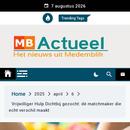
S
7 augustus 2026
k
i
Trending Tags
p
t
o
c
o
n
t
Medemblik Actueel
Wij zijn altijd actueel
e
n
t
Home
2025
april
6
Vrijwilliger Hulp Dichtbij gezocht: dé matchmaker die
echt verschil maakt