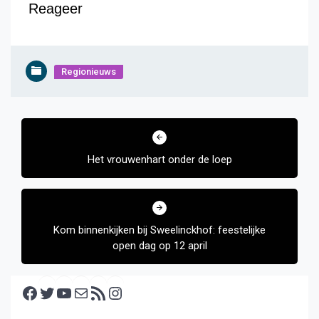
Reageer
Regionieuws
Bericht
navigatie
Het vrouwenhart onder de loep
Kom binnenkijken bij Sweelinckhof: feestelijke
open dag op 12 april
Facebook
Twitter
YouTube
E-mail
RSS feed
Instagram