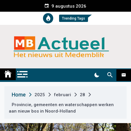
S
9 augustus 2026
k
i
Trending Tags
p
t
o
c
o
n
t
Medemblik Actueel
Wij zijn altijd actueel
e
n
t
Home
2025
februari
28
Provincie, gemeenten en waterschappen werken
aan nieuw bos in Noord-Holland