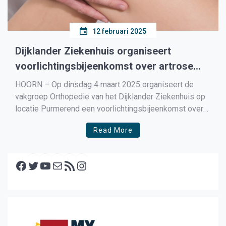
12 februari 2025
Dijklander Ziekenhuis organiseert
voorlichtingsbijeenkomst over artrose
van de heup, knie en schouder
HOORN – Op dinsdag 4 maart 2025 organiseert de
vakgroep Orthopedie van het Dijklander Ziekenhuis op
locatie Purmerend een voorlichtingsbijeenkomst over
artrose (slijtage) van de heup, knie en schouder. De
Read More
bijeenkomst is bedoeld voor mensen die meer willen
weten over artrose en de behandelingsmogelijkheden.
Facebook
Artrose “Artrose is een aandoening van […]
Twitter
YouTube
E-mail
RSS feed
Instagram