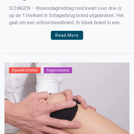
SCHAGEN – Woensdagmiddag rond kwart over drie is
op de ’t Vierkant in Schagerbrug brand uitgebroken. Het
gaat om een schoorsteenbrand. Er bleek brand in een
woning waarop ook zonnepanelen zijn bevestigd. De
Read More
brandweer veegt de schoorsteen om zodoende de
brand uit te maken. Niemand is gewond geraakt. Er is
[…]
Bijeenkomsten
Regionieuws