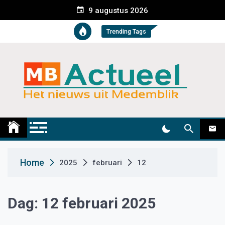
S
9 augustus 2026
k
i
Trending Tags
p
t
o
c
o
n
t
Medemblik Actueel
Wij zijn altijd actueel
e
n
t
Home
2025
februari
12
Dag:
12 februari 2025