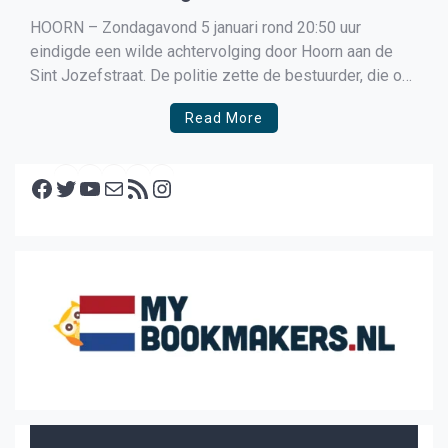
HOORN – Zondagavond 5 januari rond 20:50 uur
eindigde een wilde achtervolging door Hoorn aan de
Sint Jozefstraat. De politie zette de bestuurder, die op
de vlucht was geslagen na een stopteken, klem op de
Read More
stoep. De achtervolging begon toen de automobilist
weigerde te stoppen na een teken van de […]
Facebook
Twitter
YouTube
E-mail
RSS feed
Instagram