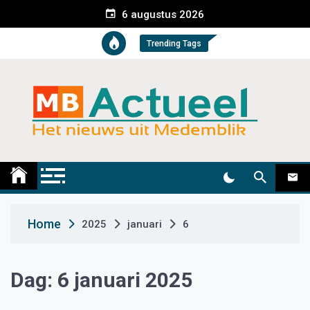
S
6 augustus 2026
k
i
Trending Tags
p
t
o
c
o
n
t
Medemblik Actueel
Wij zijn altijd actueel
e
n
t
Home
2025
januari
6
Dag:
6 januari 2025