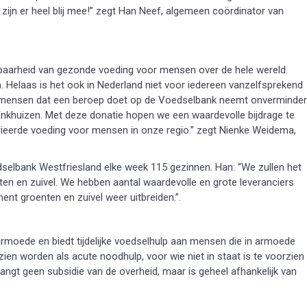
ijn er heel blij mee!” zegt Han Neef, algemeen coördinator van
kbaarheid van gezonde voeding voor mensen over de hele wereld.
 Helaas is het ook in Nederland niet voor iedereen vanzelfsprekend
al mensen dat een beroep doet op de Voedselbank neemt onverminde
o Enkhuizen. Met deze donatie hopen we een waardevolle bijdrage te
ieerde voeding voor mensen in onze regio.” zegt Nienke Weidema,
dselbank Westfriesland elke week 115 gezinnen. Han: “We zullen het
en en zuivel. We hebben aantal waardevolle en grote leveranciers
nt groenten en zuivel weer uitbreiden.”.
armoede en biedt tijdelijke voedselhulp aan mensen die in armoede
zien worden als acute noodhulp, voor wie niet in staat is te voorzien
angt geen subsidie van de overheid, maar is geheel afhankelijk van