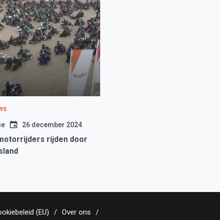
ws
ie
26 december 2024
otorrijders rijden door
sland
okiebeleid (EU)
Over ons