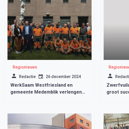
Regionieuws
Regionieu
Redactie
26 december 2024
Redact
WerkSaam Westfriesland en
Zwerfvuil
gemeente Medemblik verlengen
groot suc
contract groenonderhoud