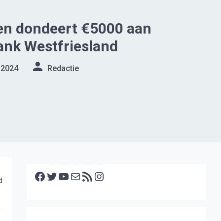
en dondeert €5000 aan
ank Westfriesland
 2024
Redactie
Facebook
Twitter
YouTube
E-mail
RSS feed
Instagram
d
h