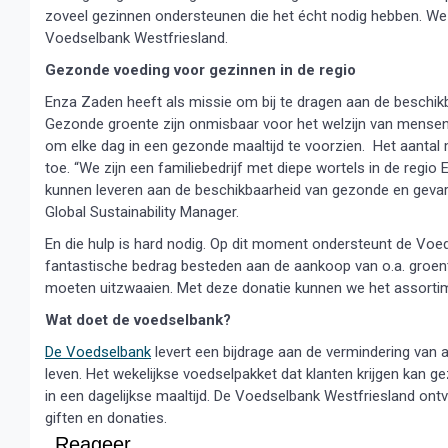
zoveel gezinnen ondersteunen die het écht nodig hebben. We z
Voedselbank Westfriesland.
Gezonde voeding voor gezinnen in de regio
Enza Zaden heeft als missie om bij te dragen aan de beschi
Gezonde groente zijn onmisbaar voor het welzijn van mensen.
om elke dag in een gezonde maaltijd te voorzien. Het aant
toe. “We zijn een familiebedrijf met diepe wortels in de regi
kunnen leveren aan de beschikbaarheid van gezonde en gevar
Global Sustainability Manager.
En die hulp is hard nodig. Op dit moment ondersteunt de Voe
fantastische bedrag besteden aan de aankoop van o.a. groent
moeten uitzwaaien. Met deze donatie kunnen we het assortime
Wat doet de voedselbank?
De Voedselbank
levert een bijdrage aan de vermindering van 
leven. Het wekelijkse voedselpakket dat klanten krijgen kan ge
in een dagelijkse maaltijd. De Voedselbank Westfriesland ontv
giften en donaties.
Reageer