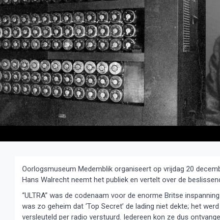
Oorlogsmuseum Medemblik organiseert op vrijdag 20 decembe
Hans Walrecht neemt het publiek en vertelt over de beslissend
“ULTRA” was de codenaam voor de enorme Britse inspanning 
was zo geheim dat ‘Top Secret’ de lading niet dekte; het werd 
versleuteld per radio verstuurd. Iedereen kon ze dus ontvangen