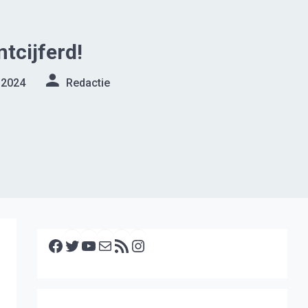
ntcijferd!
 2024
Redactie
Facebook
Twitter
YouTube
E-mail
RSS feed
Instagram