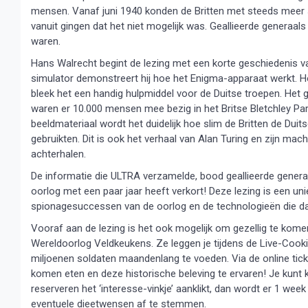
mensen. Vanaf juni 1940 konden de Britten met steeds meer su
vanuit gingen dat het niet mogelijk was. Geallieerde generaal
waren.
Hans Walrecht begint de lezing met een korte geschiedenis va
simulator demonstreert hij hoe het Enigma-apparaat werkt. Hoe
bleek het een handig hulpmiddel voor de Duitse troepen. Het g
waren er 10.000 mensen mee bezig in het Britse Bletchley Park
beeldmateriaal wordt het duidelijk hoe slim de Britten de Dui
gebruikten. Dit is ook het verhaal van Alan Turing en zijn mac
achterhalen.
De informatie die ULTRA verzamelde, bood geallieerde generaal
oorlog met een paar jaar heeft verkort! Deze lezing is een u
spionagesuccessen van de oorlog en de technologieën die da
Vooraf aan de lezing is het ook mogelijk om gezellig te kom
Wereldoorlog Veldkeukens. Ze leggen je tijdens de Live-Cook
miljoenen soldaten maandenlang te voeden. Via de online tick
komen eten en deze historische beleving te ervaren! Je kunt ki
reserveren het ‘interesse-vinkje’ aanklikt, dan wordt er 1 
eventuele dieetwensen af te stemmen.