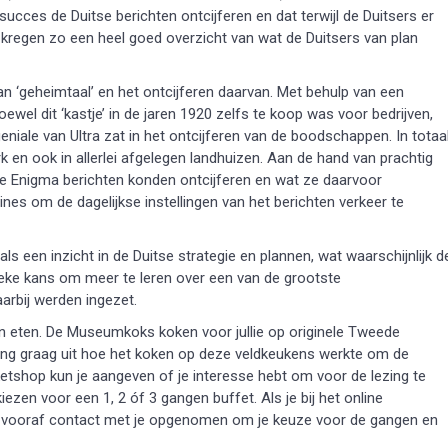
cces de Duitse berichten ontcijferen en dat terwijl de Duitsers er
s kregen zo een heel goed overzicht van wat de Duitsers van plan
n ‘geheimtaal’ en het ontcijferen daarvan. Met behulp van een
wel dit ‘kastje’ in de jaren 1920 zelfs te koop was voor bedrijven,
eniale van Ultra zat in het ontcijferen van de boodschappen. In totaa
 en ook in allerlei afgelegen landhuizen. Aan de hand van prachtig
tse Enigma berichten konden ontcijferen en wat ze daarvoor
hines om de dagelijkse instellingen van het berichten verkeer te
s een inzicht in de Duitse strategie en plannen, wat waarschijnlijk d
nieke kans om meer te leren over een van de grootste
arbij werden ingezet.
en eten. De Museumkoks koken voor jullie op originele Tweede
ing graag uit hoe het koken op deze veldkeukens werkte om de
etshop kun je aangeven of je interesse hebt om voor de lezing te
ezen voor een 1, 2 óf 3 gangen buffet. Als je bij het online
week vooraf contact met je opgenomen om je keuze voor de gangen en