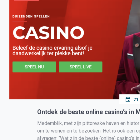
21
Ontdek de beste online casino’s in
Medemblik, met zijn pittoreske haven en histor
om te wonen en te bezoeken. Het is ook een o
afvragen: “Wat zijn de beste (online) casino’