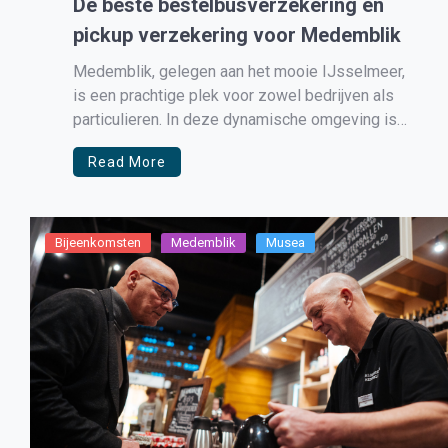
De beste bestelbusverzekering en
pickup verzekering voor Medemblik
Medemblik, gelegen aan het mooie IJsselmeer,
is een prachtige plek voor zowel bedrijven als
particulieren. In deze dynamische omgeving is
mobiliteit essentieel. Daarom begrijpen we goed
Read More
dat het bezitten van een bestelbus of pickup niet
alleen een luxe is, maar vaak noodzakelijk voor
dagelijkse activiteiten. Dit maakt het kiezen van
[…]
Bijeenkomsten
Medemblik
Musea