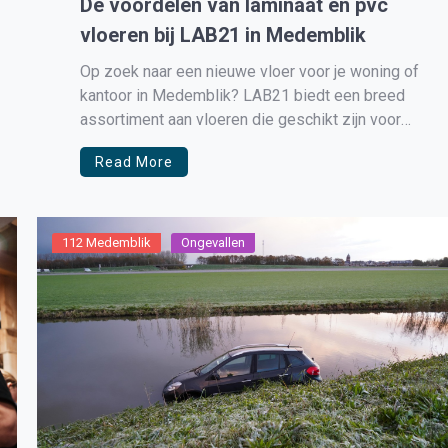
De voordelen van laminaat en pvc
vloeren bij LAB21 in Medemblik
Op zoek naar een nieuwe vloer voor je woning of
kantoor in Medemblik? LAB21 biedt een breed
assortiment aan vloeren die geschikt zijn voor
elke interieurstijl en ruimte. In deze blog duiken
Read More
we in de populaire keuzes: laminaat en pvc
vloeren. Daarnaast bespreken we het overige
aanbod van LAB21, zodat […]
112 Medemblik
Ongevallen