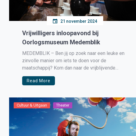
21 november 2024
Vrijwilligers inloopavond bij
Oorlogsmuseum Medemblik
MEDEMBLIK – Ben jij op zoek naar een leuke en
zinvolle manier om iets te doen voor de
maatschappij? Kom dan naar de vrijblijvende
inloopavond voor nieuwe vrijwilligers in
Read More
Oorlogsmuseum Medemblik op woensdag 27
november. Het enthousiaste vrijwilligersteam
staat klaar om je alles te vertellen over het
vrijwilligerswerk in het […]
Cultuur & Uitgaan
Theater