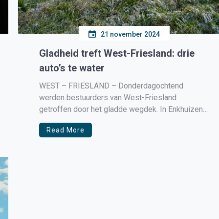
21 november 2024
Gladheid treft West-Friesland: drie
auto’s te water
WEST – FRIESLAND – Donderdagochtend
werden bestuurders van West-Friesland
getroffen door het gladde wegdek. In Enkhuizen
raakte een fietser gewond op een gladde brug en
Read More
in Hoogkarspel gingen op drie plekken auto’s te
water. Op de Zuider Kadijk, op de brug, kwam een
fietser ten val. Vermoedelijk door de gladheid. […]