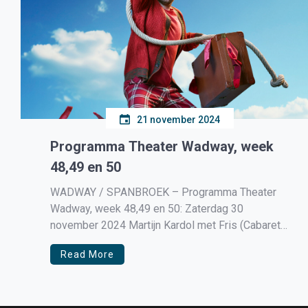
21 november 2024
Programma Theater Wadway, week
48,49 en 50
WADWAY / SPANBROEK – Programma Theater
Wadway, week 48,49 en 50: Zaterdag 30
november 2024 Martijn Kardol met Fris (Cabaret
Try-Out) Aanvang 20.30 uur, ticketprijs € 21,-. Stel
Read More
je kunt helemaal opnieuw beginnen. Gewoon een
druk op de knop en je reset de boel. Hoe fijn zou
dat zijn? Martijn […]