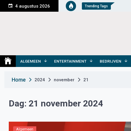
S
4 augustus 2026
Trending Tags
k
i
p
t
o
c
o
Medemblik Actueel
Wij zijn altijd actueel
n
t
ALGEMEEN
ENTERTAINMENT
BEDRIJVEN
e
n
Home
2024
november
21
t
Dag:
21 november 2024
Algemeen