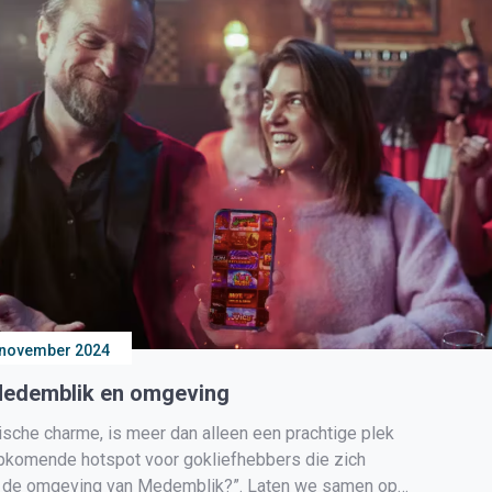
 november 2024
 Medemblik en omgeving
ische charme, is meer dan alleen een prachtige plek
pkomende hotspot voor gokliefhebbers die zich
s in de omgeving van Medemblik?”. Laten we samen op