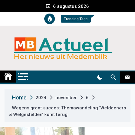
S
6 augustus 2026
k
i
Trending Tags
p
t
o
c
o
n
t
Medemblik Actueel
Wij zijn altijd actueel
e
n
t
Home
2024
november
6
Wegens groot succes: Themawandeling ‘Weldoeners
& Welgestelden’ komt terug