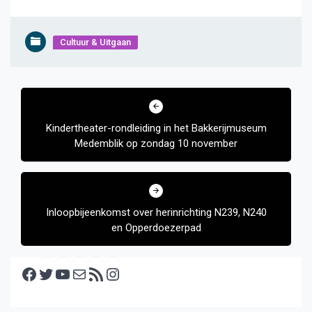
Cultuur & Uitgaan
Bericht
navigatie
Kindertheater-rondleiding in het Bakkerijmuseum
Medemblik op zondag 10 november
Inloopbijeenkomst over herinrichting N239, N240
en Opperdoezerpad
Facebook
Twitter
YouTube
E-mail
RSS feed
Instagram