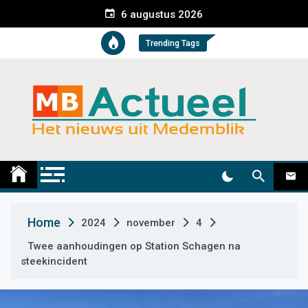
S
6 augustus 2026
k
i
Trending Tags
p
t
o
c
o
n
t
Medemblik Actueel
Wij zijn altijd actueel
e
n
t
Home
2024
november
4
Twee aanhoudingen op Station Schagen na
steekincident