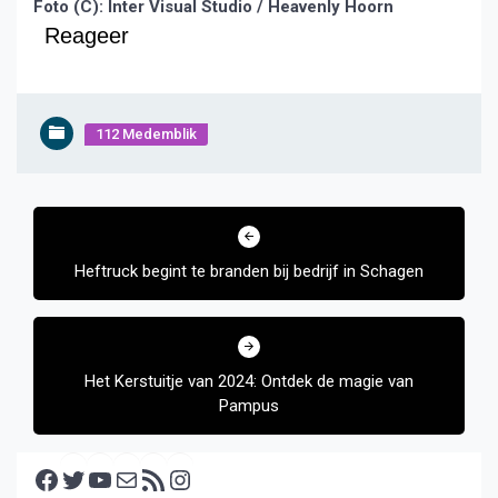
Foto (C): Inter Visual Studio / Heavenly Hoorn
Reageer
112 Medemblik
Bericht
navigatie
Heftruck begint te branden bij bedrijf in Schagen
Het Kerstuitje van 2024: Ontdek de magie van
Pampus
Facebook
Twitter
YouTube
E-mail
RSS feed
Instagram