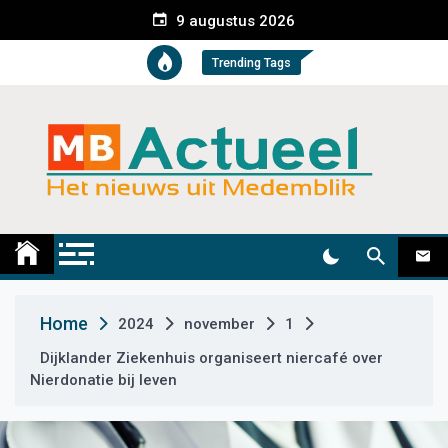
S
9 augustus 2026
k
i
Trending Tags
p
t
o
c
o
n
t
Medemblik Actueel
Wij zijn altijd actueel
e
n
t
Home
2024
november
1
Dijklander Ziekenhuis organiseert niercafé over
Nierdonatie bij leven