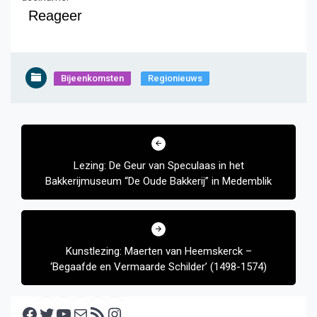
Reageer
Bijeenkomsten
Regionieuws
Bericht
navigatie
Lezing: De Geur van Speculaas in het
Bakkerijmuseum “De Oude Bakkerij” in Medemblik
Kunstlezing: Maerten van Heemskerck –
‘Begaafde en Vermaarde Schilder’ (1498-1574)
Facebook
Twitter
YouTube
E-mail
RSS feed
Instagram