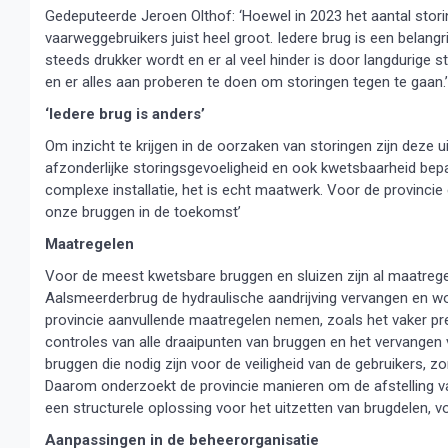
Gedeputeerde Jeroen Olthof: ‘Hoewel in 2023 het aantal stori
vaarweggebruikers juist heel groot. Iedere brug is een belang
steeds drukker wordt en er al veel hinder is door langdur
en er alles aan proberen te doen om storingen tegen te gaan.’
‘Iedere brug is anders’
Om inzicht te krijgen in de oorzaken van storingen zijn deze u
afzonderlijke storingsgevoeligheid en ook kwetsbaarheid bepaa
complexe installatie, het is echt maatwerk. Voor de provincie
onze bruggen in de toekomst’
Maatregelen
Voor de meest kwetsbare bruggen en sluizen zijn al maatregelen
Aalsmeerderbrug de hydraulische aandrijving vervangen en w
provincie aanvullende maatregelen nemen, zoals het vaker preve
controles van alle draaipunten van bruggen en het vervangen v
bruggen die nodig zijn voor de veiligheid van de gebruikers, 
Daarom onderzoekt de provincie manieren om de afstelling va
een structurele oplossing voor het uitzetten van brugdelen, v
Aanpassingen in de beheerorganisatie