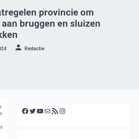
tregelen provincie om
 aan bruggen en sluizen
kken
024
Redactie
Facebook
Twitter
YouTube
E-mail
RSS feed
Instagram
e
en
et