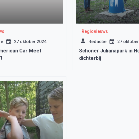
ws
Regionieuws
ie
27 oktober 2024
Redactie
27 oktober
merican Car Meet
Schoner Julianapark in H
!
dichterbij