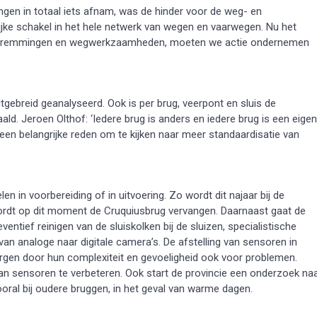
ngen in totaal iets afnam, was de hinder voor de weg- en
rijke schakel in het hele netwerk van wegen en vaarwegen. Nu het
ige stremmingen en wegwerkzaamheden, moeten we actie ondernemen
itgebreid geanalyseerd. Ook is per brug, veerpont en sluis de
ld. Jeroen Olthof: ‘Iedere brug is anders en iedere brug is een eigen
 een belangrijke reden om te kijken naar meer standaardisatie van
 in voorbereiding of in uitvoering. Zo wordt dit najaar bij de
ordt op dit moment de Cruquiusbrug vervangen. Daarnaast gaat de
ntief reinigen van de sluiskolken bij de sluizen, specialistische
an analoge naar digitale camera’s. De afstelling van sensoren in
zorgen door hun complexiteit en gevoeligheid ook voor problemen.
n sensoren te verbeteren. Ook start de provincie een onderzoek na
ooral bij oudere bruggen, in het geval van warme dagen.