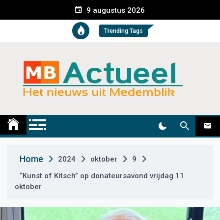
S
9 augustus 2026
k
i
Trending Tags
p
t
o
c
o
n
t
Medemblik Actueel
Wij zijn altijd actueel
e
n
t
Home
2024
oktober
9
“Kunst of Kitsch” op donateursavond vrijdag 11
oktober