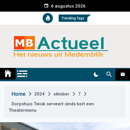
S
6 augustus 2026
k
i
Trending Tags
p
t
o
c
o
n
t
Medemblik Actueel
Wij zijn altijd actueel
e
n
t
Home
2024
oktober
7
Dorpshuis Twisk serveert sinds kort een
Theatermenu