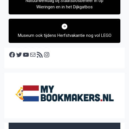
Natuurwerkdag bij Staatsbosbeheer in op
Wieringen en in het Dijkgatbos
Museum ook tijdens Herfstvakantie nog vol LEGO
Facebook
Twitter
YouTube
E-mail
RSS feed
Instagram