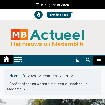
S
6 augustus 2026
k
i
Trending Tags
p
t
o
c
o
n
t
Medemblik Actueel
Wij zijn altijd actueel
e
n
t
Home
2024
februari
19
Creëer sfeer en warmte met een vuurschaal in
Medemblik