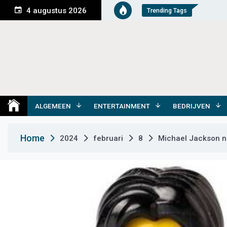
S
4 augustus 2026
Trending Tags
k
i
p
t
o
c
o
Medemblik Actueel
Wij zijn altijd actueel
n
t
ALGEMEEN
ENTERTAINMENT
BEDRIJVEN
e
n
Home
2024
februari
8
Michael Jackson 
t