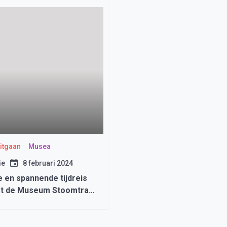
Uitgaan
Musea
ie
8 februari 2024
e en spannende tijdreis
t de Museum Stoomtram
edemblik