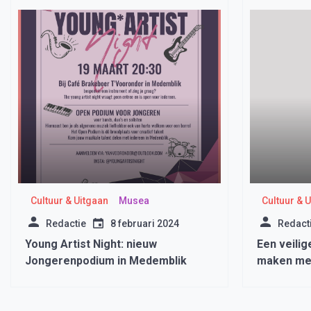
Cultuur & Uitgaan
Musea
Cultuur & 
Redactie
8 februari 2024
Redact
Young Artist Night: nieuw
Een veilig
Jongerenpodium in Medemblik
maken me
Hoorn – M