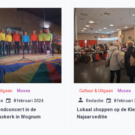
Uitgaan
Musea
Cultuur & Uitgaan
Musea
ie
8 februari 2024
Redactie
8 februari
dconcert in de
Lokaal shoppen op de Kl
uskerk in Wognum
Najaarseditie