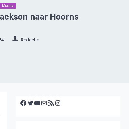
Musea
Jackson naar Hoorns
24
Redactie
Facebook
Twitter
YouTube
E-mail
RSS feed
Instagram
n