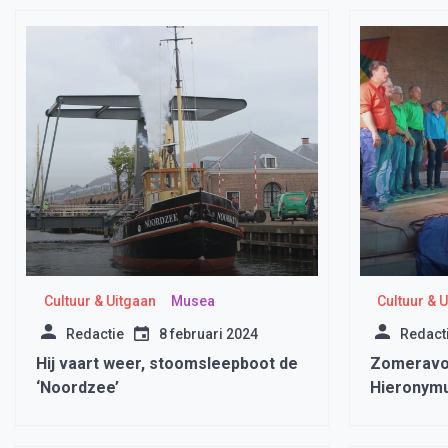
Cultuur & Uitgaan
Musea
Cultuur & 
Redactie
8 februari 2024
Redact
Hij vaart weer, stoomsleepboot de
Zomeravon
‘Noordzee’
Hieronym