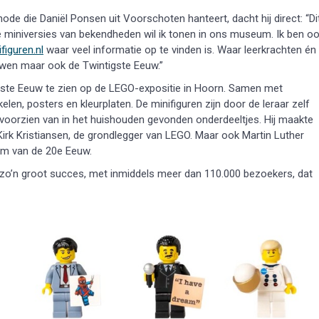
e die Daniël Ponsen uit Voorschoten hanteert, dacht hij direct: “Di
Die miniversies van bekendheden wil ik tonen in ons museum. Ik ben o
iguren.nl
waar veel informatie op te vinden is. Waar leerkrachten én
euwen maar ook de Twintigste Eeuw.”
gste Eeuw te zien op de LEGO-expositie in Hoorn. Samen met
elen, posters en kleurplaten. De minifiguren zijn door de leraar zelf
oorzien van in het huishouden gevonden onderdeeltjes. Hij maakte
Kirk Kristiansen, de grondlegger van LEGO. Maar ook Martin Luther
um van de 20e Eeuw.
 zo’n groot succes, met inmiddels meer dan 110.000 bezoekers, dat