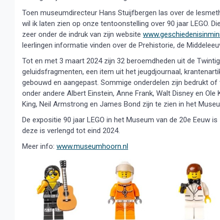
Toen museumdirecteur Hans Stuijfbergen las over de lesmethod
wil ik laten zien op onze tentoonstelling over 90 jaar LEGO. 
zeer onder de indruk van zijn website
www.geschiedenisinminif
leerlingen informatie vinden over de Prehistorie, de Middele
Tot en met 3 maart 2024 zijn 32 beroemdheden uit de Twinti
geluidsfragmenten, een item uit het jeugdjournaal, krantenartik
gebouwd en aangepast. Sommige onderdelen zijn bedrukt of v
onder andere Albert Einstein, Anne Frank, Walt Disney en Ole 
King, Neil Armstrong en James Bond zijn te zien in het Muse
De expositie 90 jaar LEGO in het Museum van de 20e Eeuw is
deze is verlengd tot eind 2024.
Meer info:
www.museumhoorn.nl