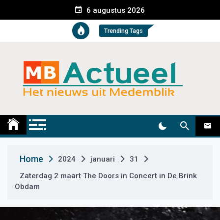
S
6 augustus 2026
k
i
Trending Tags
p
t
o
c
o
n
t
Medemblik Actueel
Wij zijn altijd actueel
e
n
t
Home
2024
januari
31
Zaterdag 2 maart The Doors in Concert in De Brink
Obdam