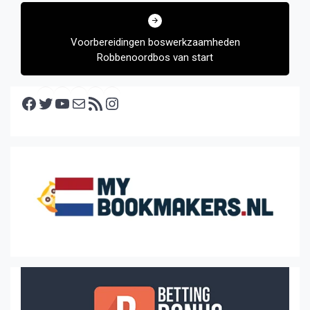
Voorbereidingen boswerkzaamheden
Robbenoordbos van start
Facebook
Twitter
YouTube
E-mail
RSS feed
Instagram