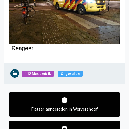
Reageer
112 Medemblik
Ongevallen
Bericht
navigatie
Fietser aangereden in Wervershoof