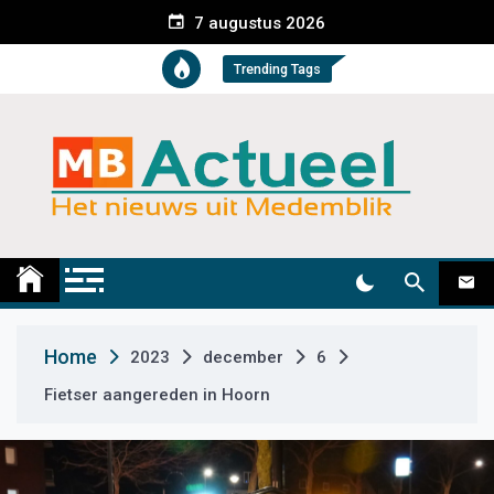
S
7 augustus 2026
k
i
Trending Tags
p
t
o
c
o
n
t
Medemblik Actueel
Wij zijn altijd actueel
e
n
t
Home
2023
december
6
Fietser aangereden in Hoorn