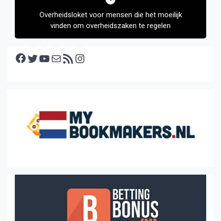
Overheidsloket voor mensen die het moeilijk
vinden om overheidszaken te regelen
Facebook
Twitter
YouTube
E-mail
RSS feed
Instagram