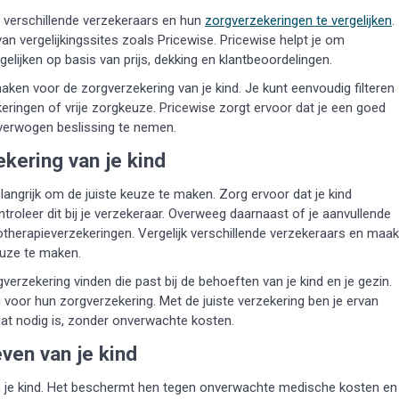
m verschillende verzekeraars en hun
zorgverzekeringen te vergelijken
.
n vergelijkingssites zoals Pricewise. Pricewise helpt je om
elijken op basis van prijs, dekking en klantbeoordelingen.
ken voor de zorgverzekering van je kind. Je kunt eenvoudig filteren
ringen of vrije zorgkeuze. Pricewise zorgt ervoor dat je een goed
verwogen beslissing te nemen.
kering van je kind
elangrijk om de juiste keuze te maken. Zorg ervoor dat je kind
oleer dit bij je verzekeraar. Overweeg daarnaast of je aanvullende
iotherapieverzekeringen. Vergelijk verschillende verzekeraars en maak
euze te maken.
verzekering vinden die past bij de behoeften van je kind en je gezin.
voor hun zorgverzekering. Met de juiste verzekering ben je ervan
dat nodig is, zonder onverwachte kosten.
even van je kind
van je kind. Het beschermt hen tegen onverwachte medische kosten en