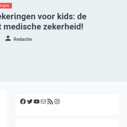
ingen
keringen voor kids: de
ot medische zekerheid!
Redactie
Facebook
Twitter
YouTube
E-mail
RSS feed
Instagram