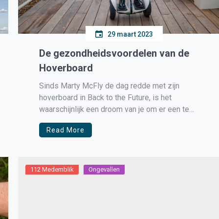
29 maart 2023
De gezondheidsvoordelen van de
Hoverboard
Sinds Marty McFly de dag redde met zijn
hoverboard in Back to the Future, is het
waarschijnlijk een droom van je om er een te
berijden. Nou, het hoverboard van die toekomst is
Read More
er nog niet, maar zoals uw kinderen waarschijnlijk
al hebben gezegd, hoverboards zijn er! Deze
combinatie van […]
112 Medemblik
Ongevallen