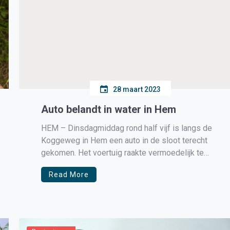
28 maart 2023
Auto belandt in water in Hem
HEM – Dinsdagmiddag rond half vijf is langs de
Koggeweg in Hem een auto in de sloot terecht
gekomen. Het voertuig raakte vermoedelijk te
water toen de bestuurster achteruit reed bij het
Read More
verlaten van een parkeerplaats. De ambulance
kwam ter plekke voor de bestuurster. De berger
haalt het voertuig op. […]