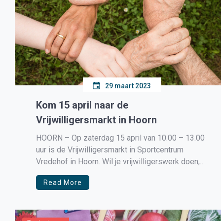
29 maart 2023
Kom 15 april naar de
Vrijwilligersmarkt in Hoorn
HOORN – Op zaterdag 15 april van 10.00 – 13.00
uur is de Vrijwilligersmarkt in Sportcentrum
Vredehof in Hoorn. Wil je vrijwilligerswerk doen,
maar weet je nog niet wat en waar? Laat je
Read More
inspireren door maar liefst 50 verschillende
maatschappelijke organisaties uit de gemeente
Hoorn e.o.! Zoals Inloophuis Hoorn Inn de […]