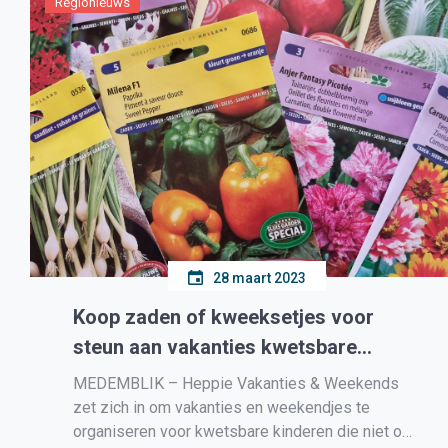
Regionieuws
28 maart 2023
Koop zaden of kweeksetjes voor
steun aan vakanties kwetsbare
kinderen
MEDEMBLIK – Heppie Vakanties & Weekends
zet zich in om vakanties en weekendjes te
organiseren voor kwetsbare kinderen die niet op