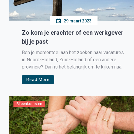
29 maart 2023
Zo kom je erachter of een werkgever
bij je past
Ben je momenteel aan het zoeken naar vacatures
in Noord-Holland, Zuid-Holland of een andere
provincie? Dan is het belangrijk om te kijken naar
banen die bij je passen. Komt er een leuke
Read More
vacature voorbij, maar ken je de werkgever nog
niet? Er zijn een aantal dingen die je kunt doen […]
Bijeenkomsten