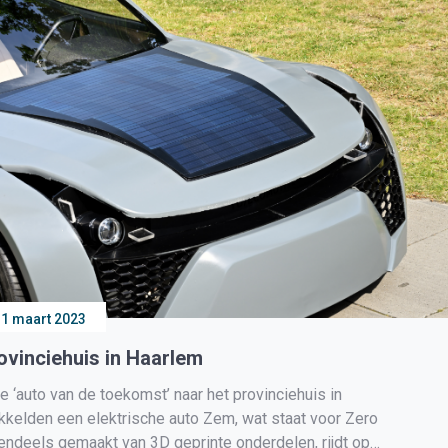
31 maart 2023
vinciehuis in Haarlem
auto van de toekomst’ naar het provinciehuis in
kelden een elektrische auto Zem, wat staat voor Zero
endeels gemaakt van 3D geprinte onderdelen, rijdt op