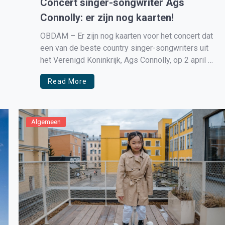
Concert singer-songwriter Ags
Connolly: er zijn nog kaarten!
OBDAM – Er zijn nog kaarten voor het concert dat
een van de beste country singer-songwriters uit
het Verenigd Koninkrijk, Ags Connolly, op 2 april in
Sociaal-Cultureel Centrum De Brink aan de
Read More
Dorpsstraat 155 in Obdam zal geven! Dit
bijzondere optreden begint om 15.00 uur (De
Schilderwerken De Boer Zaal […]
Algemeen