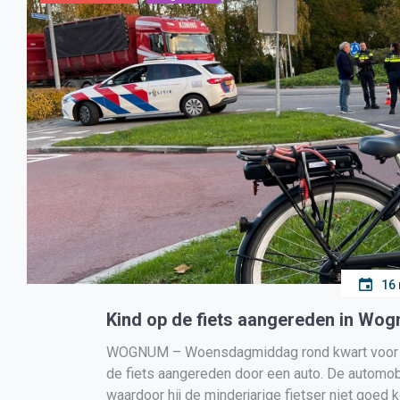
16
Kind op de fiets aangereden in Wo
WOGNUM – Woensdagmiddag rond kwart voor vi
de fiets aangereden door een auto. De automobil
waardoor hij de minderjarige fietser niet goed 