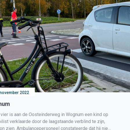
 november 2022
gnum
er is aan de Oosteinderweg in Wognum een kind op
ist verklaarde door de laagstaande verblind te zijn,
kon zien. Ambulancepersoneel constateerde dat hij niet