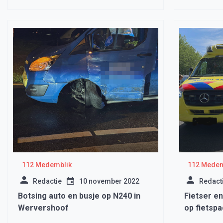
112 Medemblik
112 Medem
Redactie
10 november 2022
Redact
Botsing auto en busje op N240 in
Fietser e
Wervershoof
op fietsp