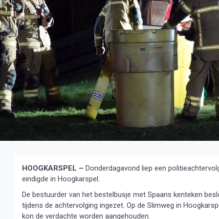
HOOGKARSPEL –
Donderdagavond liep een politieachtervolgi
eindigde in Hoogkarspel.
De bestuurder van het bestelbusje met Spaans kenteken besloo
tijdens de achtervolging ingezet. Op de Slimweg in Hoogkarsp
kon de verdachte worden aangehouden.