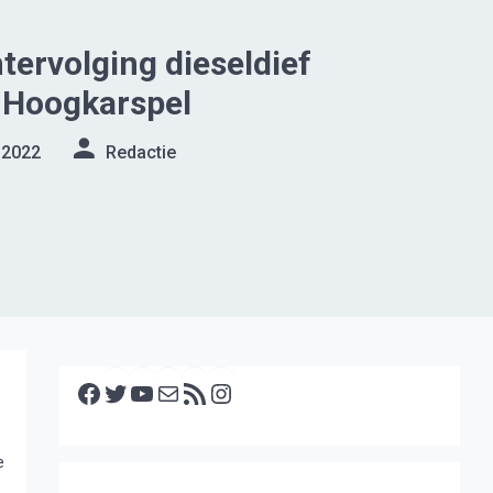
htervolging dieseldief
n Hoogkarspel
 2022
Redactie
Facebook
Twitter
YouTube
E-mail
RSS feed
Instagram
e