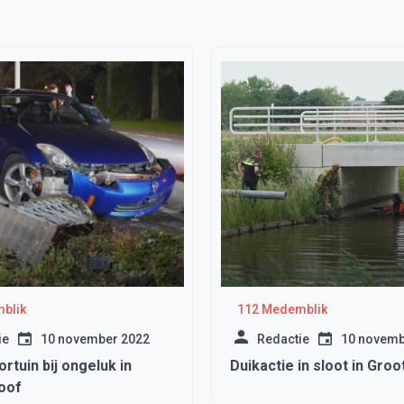
blik
112 Medemblik
ie
10 november 2022
Redactie
10 novemb
ortuin bij ongeluk in
Duikactie in sloot in Gro
oof