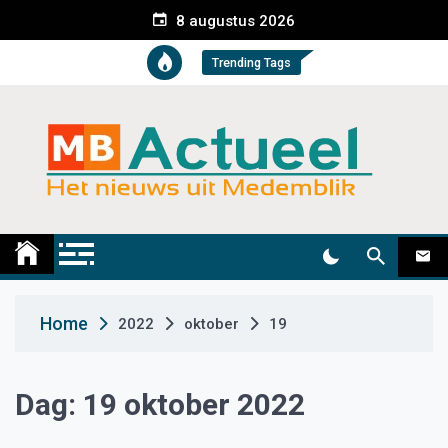
S
8 augustus 2026
k
i
Trending Tags
p
t
o
c
o
n
t
Medemblik Actueel
Wij zijn altijd actueel
e
n
t
Home
2022
oktober
19
Dag:
19 oktober 2022