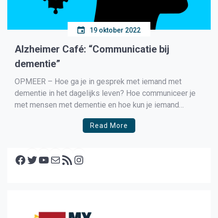
19 oktober 2022
Alzheimer Café: “Communicatie bij
dementie”
OPMEER – Hoe ga je in gesprek met iemand met
dementie in het dagelijks leven? Hoe communiceer je
met mensen met dementie en hoe kun je iemand
ondersteunen? Angelique Vlaar, werkzaam bij
Read More
JonkersZorg in Hoogwoud, gaat in gesprek met de
aanwezige bezoekers en een logopediste. Waarom
Facebook
zou u komen? Het Alzheimer […]
Twitter
YouTube
E-mail
RSS feed
Instagram