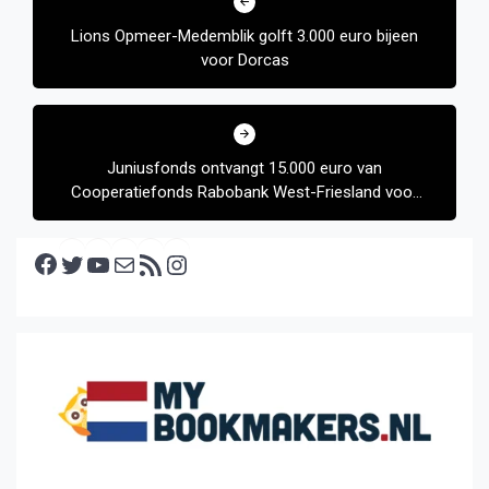
navigatie
Lions Opmeer-Medemblik golft 3.000 euro bijeen
voor Dorcas
Juniusfonds ontvangt 15.000 euro van
Cooperatiefonds Rabobank West-Friesland voor
“migranten leren door”
Facebook
Twitter
YouTube
E-mail
RSS feed
Instagram