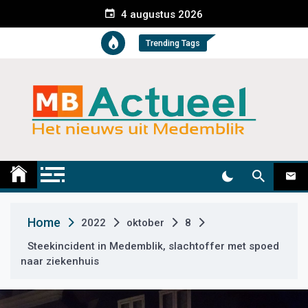
S
4 augustus 2026
k
i
Trending Tags
p
t
o
c
o
n
t
Medemblik Actueel
Wij zijn altijd actueel
e
n
t
Home
2022
oktober
8
Steekincident in Medemblik, slachtoffer met spoed
naar ziekenhuis