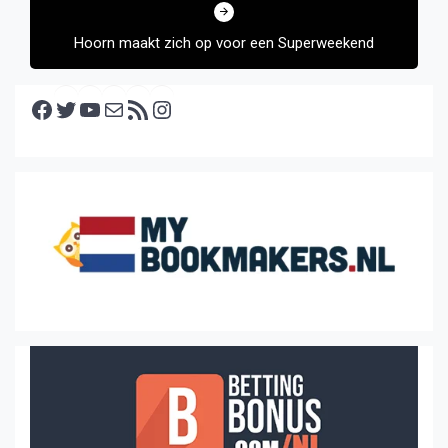
Hoorn maakt zich op voor een Superweekend
Facebook
Twitter
YouTube
E-mail
RSS feed
Instagram