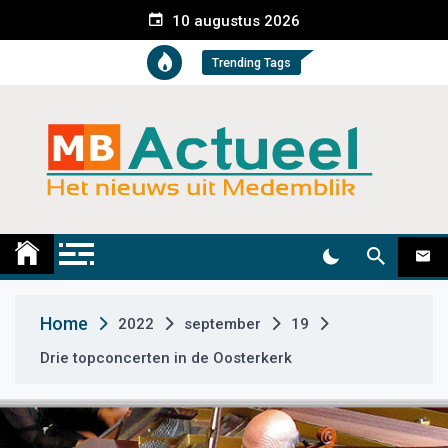
S
10 augustus 2026
k
i
Trending Tags
p
t
o
c
o
n
t
Medemblik Actueel
Wij zijn altijd actueel
e
n
t
Home
2022
september
19
Drie topconcerten in de Oosterkerk