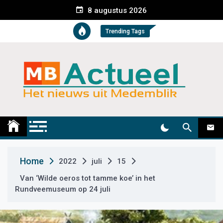
S
8 augustus 2026
k
i
Trending Tags
p
t
o
c
o
n
t
Medemblik Actueel
Wij zijn altijd actueel
e
n
t
Home
2022
juli
15
Van ‘Wilde oeros tot tamme koe’ in het
Rundveemuseum op 24 juli