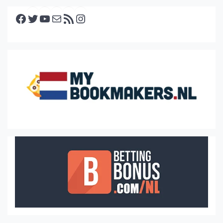
Facebook
Twitter
YouTube
E-mail
RSS feed
Instagram