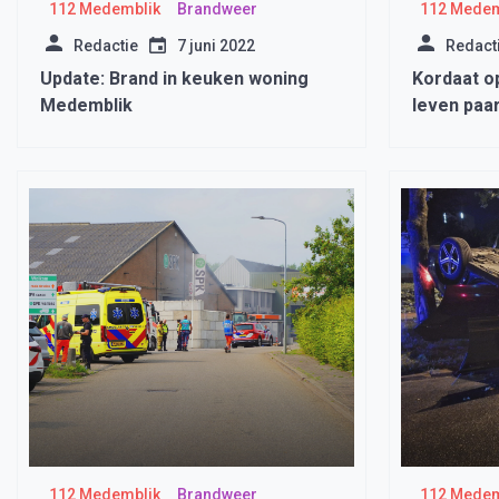
112 Medemblik
Brandweer
112 Medem
Redactie
7 juni 2022
Redact
Update: Brand in keuken woning
Kordaat o
Medemblik
leven paar
112 Medemblik
Brandweer
112 Medem