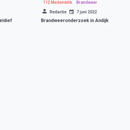
r
112 Medemblik
Brandweer
Redactie
7 juni 2022
eldief
Brandweeronderzoek in Andijk