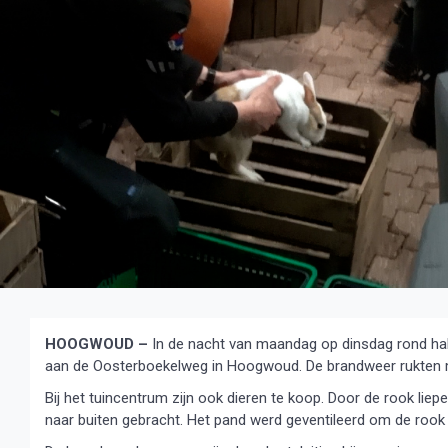
HOOGWOUD –
In de nacht van maandag op dinsdag rond half
aan de Oosterboekelweg in Hoogwoud. De brandweer rukten m
Bij het tuincentrum zijn ook dieren te koop. Door de rook li
naar buiten gebracht. Het pand werd geventileerd om de rook 