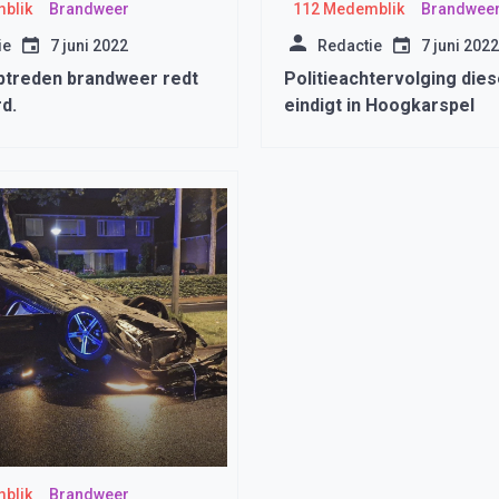
blik
Brandweer
112 Medemblik
Brandwee
ie
7 juni 2022
Redactie
7 juni 2022
ptreden brandweer redt
Politieachtervolging dies
d.
eindigt in Hoogkarspel
blik
Brandweer