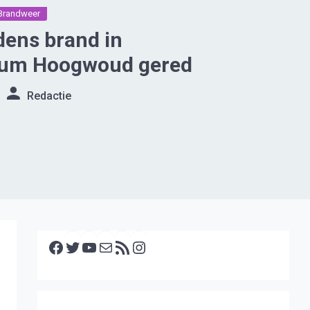
Brandweer
jdens brand in
rum Hoogwoud gered
Redactie
Facebook
Twitter
YouTube
E-mail
RSS feed
Instagram