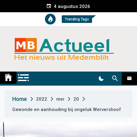
S
4 augustus 2026
k
i
Trending Tags
p
t
o
c
o
n
t
Medemblik Actueel
Wij zijn altijd actueel
e
n
t
Home
2022
mei
20
Gewonde en aanhouding bij ongeluk Wervershoof