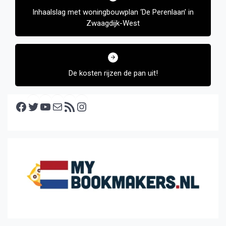
Inhaalslag met woningbouwplan ‘De Perenlaan’ in
Zwaagdijk-West
De kosten rijzen de pan uit!
Facebook
Twitter
YouTube
E-mail
RSS feed
Instagram