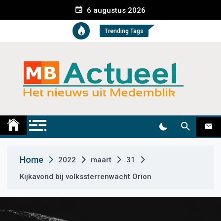
S
6 augustus 2026
k
i
Trending Tags
p
t
o
c
o
n
t
Medemblik Actueel
Wij zijn altijd actueel
e
n
t
Home
2022
maart
31
Kijkavond bij volkssterrenwacht Orion