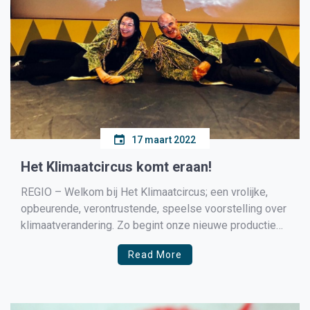
17 maart 2022
Het Klimaatcircus komt eraan!
REGIO – Welkom bij Het Klimaatcircus; een vrolijke,
opbeurende, verontrustende, speelse voorstelling over
klimaatverandering. Zo begint onze nieuwe productie
van stichting Op Roet uit Hoorn. In samenwerking met
Read More
zes Westfriese gemeenten werd een aanstekelijke en
interactieve voorstelling ontwikkeld waarbij het publiek
wordt meegenomen door de wereld van het klimaat en
[…]