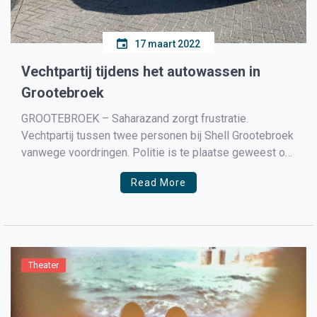
17 maart 2022
Vechtpartij tijdens het autowassen in
Grootebroek
GROOTEBROEK – Saharazand zorgt frustratie.
Vechtpartij tussen twee personen bij Shell Grootebroek
vanwege voordringen. Politie is te plaatse geweest om
tussen de partijen te bemiddelen. Een bestuurder zag
Read More
een wasbox leeg staan en zou hebben voorgedrongen.
De andere partij kwam verhaal halen wat uitliep in
handgemeen. Er is geen aangifte […]
Theater