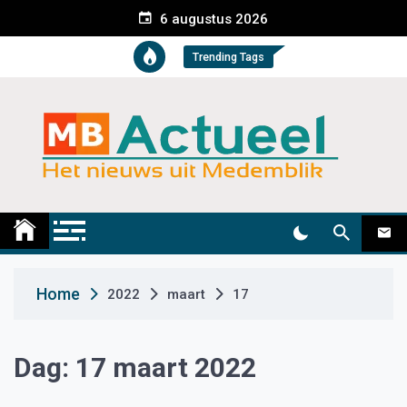
S
6 augustus 2026
k
i
Trending Tags
p
t
o
c
o
n
t
Medemblik Actueel
Wij zijn altijd actueel
e
n
t
Home
2022
maart
17
Dag:
17 maart 2022