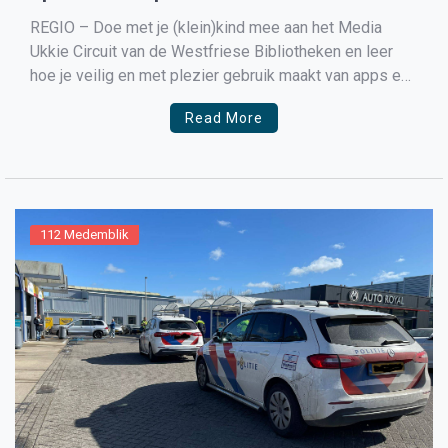
REGIO – Doe met je (klein)kind mee aan het Media
Ukkie Circuit van de Westfriese Bibliotheken en leer
hoe je veilig en met plezier gebruik maakt van apps en
andere media in de opvoeding van jongs af aan. Tijdens
Read More
de Media Ukkie Dagen van 25 maart t/m 1 april 2022
[…]
112 Medemblik