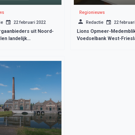
ws
Regionieuws
ie
22 februari 2022
Redactie
22 februar
rgaanbieders uit Noord-
Lions Opmeer-Medemblik
len landelijk
Voedselbank West-Friesl
idsgegevens na
3956 pakken koffie
ng patiënt