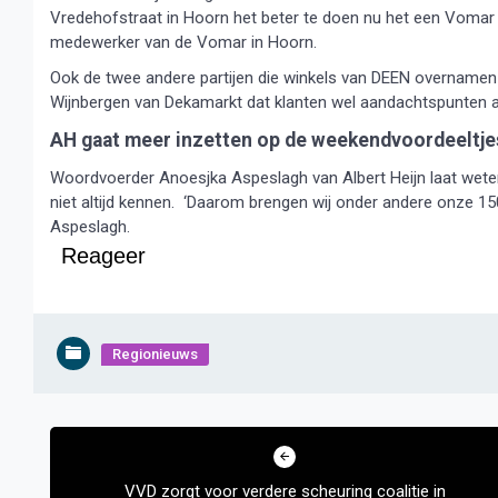
Vredehofstraat in Hoorn het beter te doen nu het een Vomar 
medewerker van de Vomar in Hoorn.
Ook de twee andere partijen die winkels van DEEN overnamen 
Wijnbergen van Dekamarkt dat klanten wel aandachtspunten 
AH gaat meer inzetten op de weekendvoordeeltje
Woordvoerder Anoesjka Aspeslagh van Albert Heijn laat weten 
niet altijd kennen. ‘Daarom brengen wij onder andere onze 150
Aspeslagh.
Reageer
Regionieuws
Bericht
navigatie
VVD zorgt voor verdere scheuring coalitie in