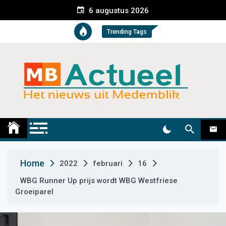
S
6 augustus 2026
k
i
Trending Tags
p
t
o
c
o
n
t
Medemblik Actueel
Wij zijn altijd actueel
e
n
t
Home
2022
februari
16
WBG Runner Up prijs wordt WBG Westfriese
Groeiparel