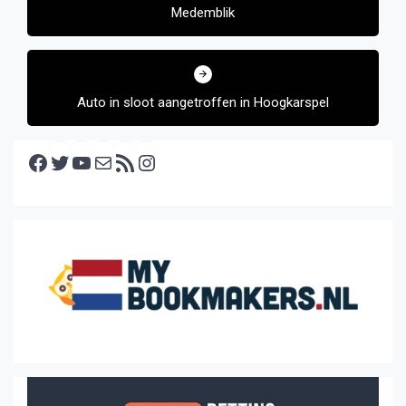
Medemblik
Auto in sloot aangetroffen in Hoogkarspel
Facebook
Twitter
YouTube
E-mail
RSS feed
Instagram