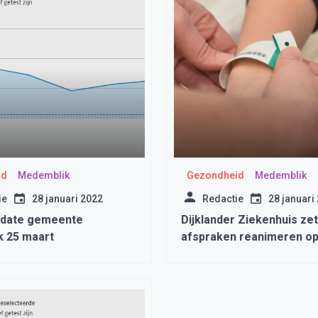
id
Medemblik
Gezondheid
Medemblik
ie
28 januari 2022
Redactie
28 januari
pdate gemeente
Dijklander Ziekenhuis zet
 25 maart
afspraken reanimeren o
polsbandjes patiënten