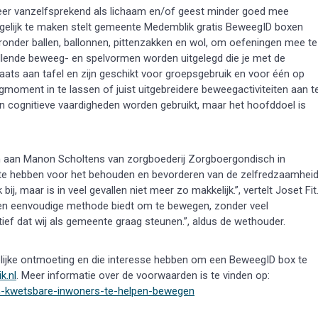
d meer vanzelfsprekend als lichaam en/of geest minder goed mee
lijk te maken stelt gemeente Medemblik gratis BeweegID boxen
ronder ballen, ballonnen, pittenzakken en wol, om oefeningen mee te
illende beweeg- en spelvormen worden uitgelegd die je met de
ats aan tafel en zijn geschikt voor groepsgebruik en voor één op
gmoment in te lassen of juist uitgebreidere beweegactiviteiten aan t
 én cognitieve vaardigheden worden gebruikt, maar het hoofddoel is
n aan Manon Scholtens van zorgboederij Zorgboergondisch in
t te hebben voor het behouden en bevorderen van de zelfredzaamhei
 maar is in veel gevallen niet meer zo makkelijk.”, vertelt Joset Fit
een eenvoudige methode biedt om te bewegen, zonder veel
atief dat wij als gemeente graag steunen.”, aldus de wethouder.
kelijke ontmoeting en die interesse hebben om een BeweegID box te
.nl
. Meer informatie over de voorwaarden is te vinden op:
m-kwetsbare-inwoners-te-helpen-bewegen