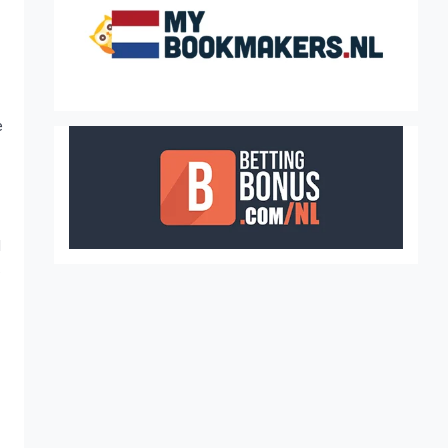
e
d
.