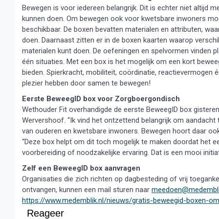
Bewegen is voor iedereen belangrijk. Dit is echter niet altij
kunnen doen. Om bewegen ook voor kwetsbare inwoners moge
beschikbaar. De boxen bevatten materialen en attributen, waa
doen. Daarnaast zitten er in de boxen kaarten waarop versch
materialen kunt doen. De oefeningen en spelvormen vinden pla
één situaties. Met een box is het mogelijk om een kort bewee
bieden. Spierkracht, mobiliteit, coördinatie, reactievermogen
plezier hebben door samen te bewegen!
Eerste BeweegID box voor Zorgboergondisch
Wethouder Fit overhandigde de eerste BeweegID box gistere
Wervershoof. “Ik vind het ontzettend belangrijk om aandach
van ouderen en kwetsbare inwoners. Bewegen hoort daar ook bij,
“Deze box helpt om dit toch mogelijk te maken doordat het 
voorbereiding of noodzakelijke ervaring. Dat is een mooi initi
Zelf een BeweegID box aanvragen
Organisaties die zich richten op dagbesteding of vrij toegan
ontvangen, kunnen een mail sturen naar
meedoen@medemblik
https://www.medemblik.nl/nieuws/gratis-beweegid-boxen-o
Reageer