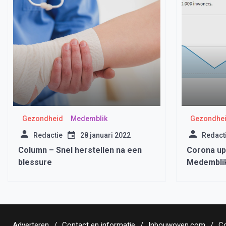
Gezondheid
Medemblik
Gezondhe
Redactie
28 januari 2022
Redact
Column – Snel herstellen na een
Corona u
blessure
Medemblik
Adverteren
Contact en informatie
Inbouwoven.com
Co