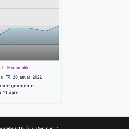
id
Medemblik
ie
28 januari 2022
pdate gemeente
 11 april
okiebeleid (EU)
Over ons