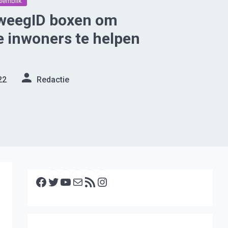
emblik
eweegID boxen om
 inwoners te helpen
22
Redactie
Facebook
Twitter
YouTube
E-mail
RSS feed
Instagram