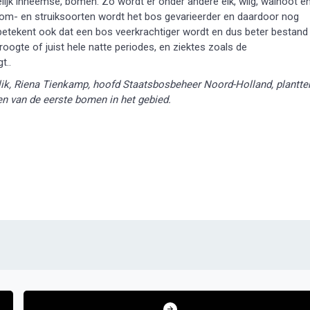
ijk inheemse, bomen. Zo wordt er onder andere eik, wilg, walnoot e
oom- en struiksoorten wordt het bos gevarieerder en daardoor nog
e betekent ook dat een bos veerkrachtiger wordt en dus beter bestand
oogte of juist hele natte periodes, en ziektes zoals de
t..
, Riena Tienkamp, hoofd Staatsbosbeheer Noord-Holland, plantte
n van de eerste bomen in het gebied.