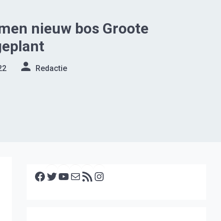
omen nieuw bos Groote
geplant
22
Redactie
Facebook
Twitter
YouTube
E-mail
RSS feed
Instagram