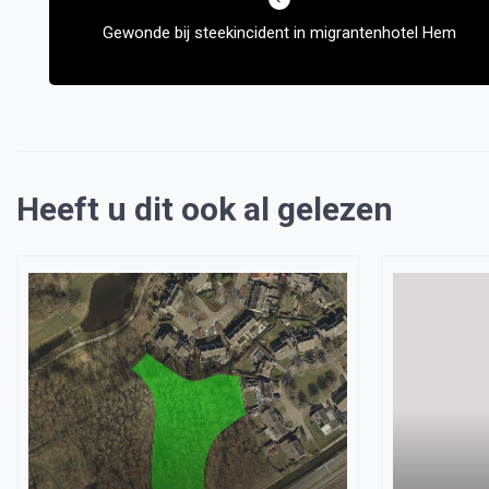
navigatie
Gewonde bij steekincident in migrantenhotel Hem
Heeft u dit ook al gelezen