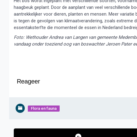
Het bos wordt ingeplant met verschillende soorten, voornamel
haagbeuk geplant. Door de aanplant van veel verschillende b
aantrekkelijker voor dieren, planten en mensen. Meer variati
is tegen de gevolgen van klimaatverandering, zoals extreme dr
essentaksterfte die momenteel de essen in Nederland bedreig
Foto: Wethouder Andrea van Langen van gemeente Medemblik
vandaag onder toeziend oog van boswachter Jeroen Pater ee
Reageer
Flora en fauna
Bericht