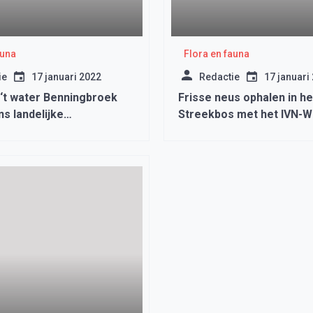
auna
Flora en fauna
ie
17 januari 2022
Redactie
17 januari
j ‘t water Benningbroek
Frisse neus ophalen in he
ns landelijke
Streekbos met het IVN-W
gen
Friesland