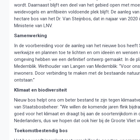
wordt. Daarnaast blijft een deel van het gebied open met moe
weidevogels en amfibieën voldoende plek blijft. De aanleg va
hectare bos van het Dr. Van Steijnbos, dat in najaar van 2020 
Ministerie van LNV.
Samenwerking
In de voorbereiding voor de aanleg van het nieuwe bos hee
werkwijze en plannen toe te lichten en om ideeën en wensen 
omgeving hebben we een definitief ontwerp gemaakt. In de
Medemblik. Wethouder van Langen van Medemblik: “Voor ons is
inwoners. Door verbinding te maken met de bestaande natuu
ontstaan.”
Klimaat en biodiversiteit
Nieuw bos helpt ons om beter bestand te zijn tegen klimaatver
van Staatsbosbeheer: “We willen de komende jaren flink bijdr
goed voor het klimaat en draagt bij aan de soortenrijkdom 
Nederlanders, dus we hopen dat ook hier bij de Groote Vliet 
Toekomstbestendig bos