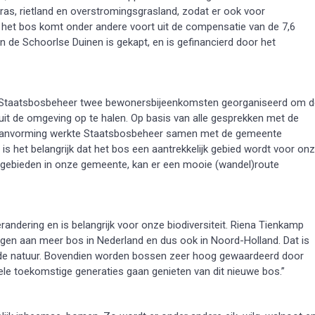
ras, rietland en overstromingsgrasland, zodat er ook voor
n het bos komt onder andere voort uit de compensatie van de 7,6
in de Schoorlse Duinen is gekapt, en is gefinancierd door het
ft Staatsbosbeheer twee bewonersbijeenkomsten georganiseerd om d
uit de omgeving op te halen. Op basis van alle gesprekken met de
 planvorming werkte Staatsbosbeheer samen met de gemeente
 het belangrijk dat het bos een aantrekkelijk gebied wordt voor on
rgebieden in onze gemeente, kan er een mooie (wandel)route
andering en is belangrijk voor onze biodiversiteit. Riena Tienkamp
agen aan meer bos in Nederland en dus ook in Noord-Holland. Dat is
in de natuur. Bovendien worden bossen zeer hoog gewaardeerd door
vele toekomstige generaties gaan genieten van dit nieuwe bos.”