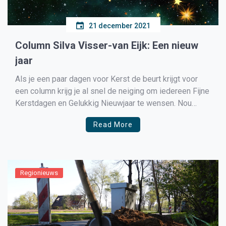
21 december 2021
Column Silva Visser-van Eijk: Een nieuw
jaar
Als je een paar dagen voor Kerst de beurt krijgt voor
een column krijg je al snel de neiging om iedereen Fijne
Kerstdagen en Gelukkig Nieuwjaar te wensen. Nou
wens ik dat iedereen natuurlijk toe, maar dit jaar is wel
Read More
extra speciaal om dat zomaar te zeggen. We hebben
strenge […]
Regionieuws