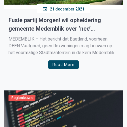
21 december 2021
Fusie partij Morgen! wil opheldering
gemeente Medemblik over ‘nee’
flexwoningen Stadtmanterrein
MEDEMBLIK – Het bericht dat Baetland, voorheen
DEEN Vastgoed, geen flexwoningen mag bouwen op
het voormalige Stadtmanterrein in de kern Medemblik
heeft vraagtekens doen oprijzen bij de fractie van
Read More
Morgen!. Eerder dit jaar spraken Tom Beuker, Siem
Zeilemaker (Morgen!) en Yannick Nijsingh (D66) een
brief aan Baetland over de vraag […]
Regionieuws