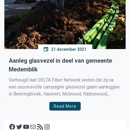
21 december 2021
Aanleg glasvezel in deel van gemeente
Medemblik
Verheugd laat DELTA Fiber Netwerk weten dat zij na
een succesvolle campagne glasvezel gaam aanleggen
in Benningbroek, Hauwert, Midwoud, Nibbixwoud,
Oostwoud, Sijbekarspel, Wognum, Zwaagdijk-Oost en
Read More
Zwaagdijk-West. Ze starten nu ook actief met de
glasvezelcampagne in de overige kernen van de
Facebook
gemeente Medemblik. Als in de overige kernen ook
Twitter
YouTube
E-mail
RSS feed
Instagram
25% van […]