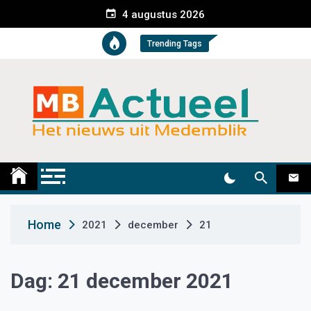
S
4 augustus 2026
k
i
Trending Tags
p
t
o
c
o
n
t
Medemblik Actueel
Wij zijn altijd actueel
e
n
t
Home
2021
december
21
Dag:
21 december 2021