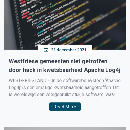
21 december 2021
Westfriese gemeenten niet getroffen
door hack in kwetsbaarheid Apache Log4j
WEST-FRIESLAND – In de softwarebouwsteen ‘Apache
Log4j’ is een ernstige kwetsbaarheid aangetroffen. Dit
is wereldwijd een veelgebruikt stukje software, waar
de gemeenten in West-Friesland gebruik van maken.
Read More
Op dit moment is er geen reden tot ongerustheid. Het
is voor inwoners nog steeds mogelijk om digitale
producten bij de gemeenten aan […]