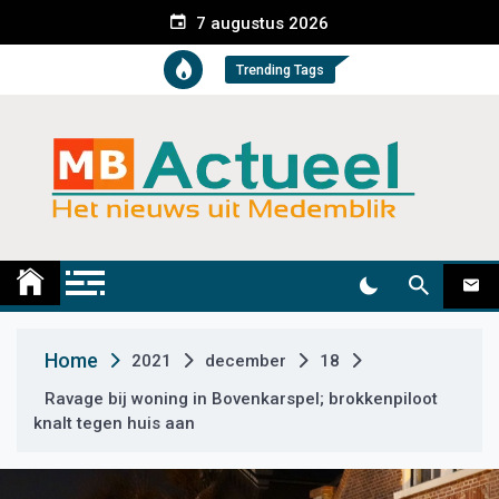
S
7 augustus 2026
k
i
Trending Tags
p
t
o
c
o
n
t
Medemblik Actueel
Wij zijn altijd actueel
e
n
t
Home
2021
december
18
Ravage bij woning in Bovenkarspel; brokkenpiloot
knalt tegen huis aan