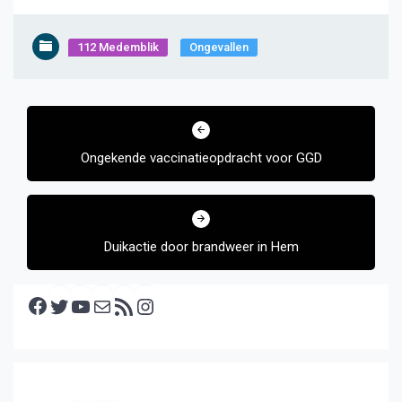
112 Medemblik
Ongevallen
Bericht
navigatie
Ongekende vaccinatieopdracht voor GGD
Duikactie door brandweer in Hem
Facebook
Twitter
YouTube
E-mail
RSS feed
Instagram