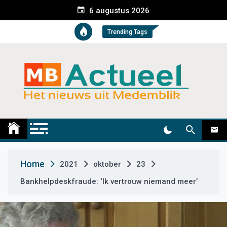
S
6 augustus 2026
k
i
Trending Tags
p
t
o
c
o
n
t
Medemblik Actueel
Wij zijn altijd actueel
e
n
t
Home
2021
oktober
23
Bankhelpdeskfraude: ‘Ik vertrouw niemand meer’