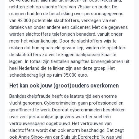
De verdachten, allemaal uit Midden- en Oost-Nederland,
richtten zich op slachtoffers van 75 jaar en ouder. De
mannen hadden de beschikking over persoonsgegevens
van 92.000 potentiële slachtoffers, verkregen via een
datalek van onder andere een callcenter. Met die gegevens
werden slachtoffers telefonisch benaderd, vanuit onder
meer het vakantiehuisje. Door de slachtoffers wijs te
maken dat hun spaargeld gevaar liep, wisten de oplichters
de slachtoffers zo ver te krijgen bankpassen klaar te
leggen. In totaal zijn tientallen aangiftes binnengekomen uit
heel Nederland die te linken zijn aan deze groep. Het
schadebedrag ligt op ruim 35.000 euro.
Het kan ook jouw (groot)ouders overkomen
Bankdeskhelpfraude heeft de laatste tijd een enorme
vlucht genomen. Cybercriminelen gaan professioneel en
geraffineerd te werk. Doordat cybercriminelen beschikken
over veel persoonlijke gegevens wordt er snel een
vertrouwensband opgebouwd. Het vertrouwen van
slachtoffers wordt dan ook enorm beschadigd. Dat zegt
ook Annie Sinoo-van der Sluis uit Dordrecht: ‘Ik was wel