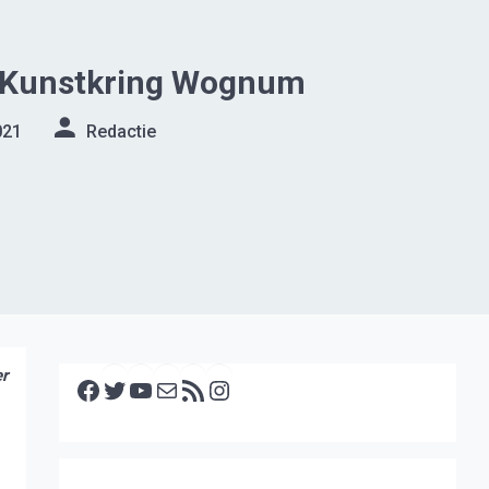
e Kunstkring Wognum
021
Redactie
Facebook
Twitter
YouTube
E-mail
RSS feed
Instagram
er