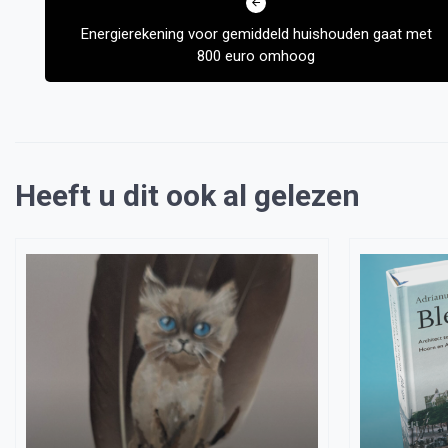
navigatie
Energierekening voor gemiddeld huishouden gaat met
800 euro omhoog
Heeft u dit ook al gelezen