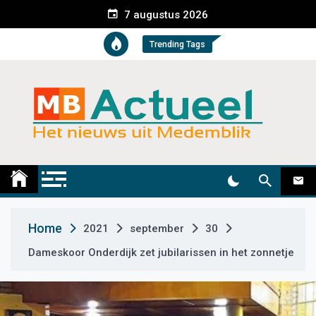
S
7 augustus 2026
k
i
Trending Tags
p
t
o
c
o
n
t
Medemblik Actueel
Wij zijn altijd actueel
e
n
t
Home
2021
september
30
Dameskoor Onderdijk zet jubilarissen in het zonnetje