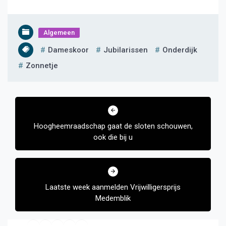
Algemeen
Dameskoor
Jubilarissen
Onderdijk
Zonnetje
Bericht
navigatie
Hoogheemraadschap gaat de sloten schouwen,
ook die bij u
Laatste week aanmelden Vrijwilligersprijs
Medemblik
Facebook
Twitter
YouTube
E-mail
RSS feed
Instagram