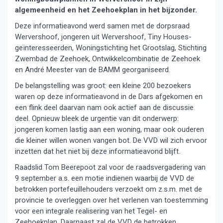
algemeenheid en het Zeehoekplan in het bijzonder.
Deze informatieavond werd samen met de dorpsraad
Wervershoof, jongeren uit Wervershoof, Tiny Houses-
geïnteresseerden, Woningstichting het Grootslag, Stichting
Zwembad de Zeehoek, Ontwikkelcombinatie de Zeehoek
en André Meester van de BAMM georganiseerd.
De belangstelling was groot: een kleine 200 bezoekers
waren op deze informatieavond in de Dars afgekomen en
een flink deel daarvan nam ook actief aan de discussie
deel. Opnieuw bleek de urgentie van dit onderwerp:
jongeren komen lastig aan een woning, maar ook ouderen
die kleiner willen wonen vangen bot. De VVD wil zich ervoor
inzetten dat het niet bij deze informatieavond blijft.
Raadslid Tom Beerepoot zal voor de raadsvergadering van
9 september a.s. een motie indienen waarbij de VVD de
betrokken portefeuillehouders verzoekt om z.s.m. met de
provincie te overleggen over het verlenen van toestemming
voor een integrale realisering van het Tegel- en
Zeehoekplan. Daarnaast zal de VVD de betrokken