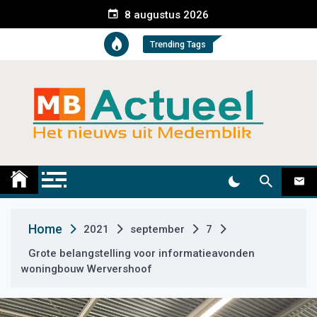
S
8 augustus 2026
k
i
Trending Tags
p
t
o
c
o
n
t
Medemblik Actueel
Wij zijn altijd actueel
e
n
t
Home
2021
september
7
Grote belangstelling voor informatieavonden
woningbouw Wervershoof