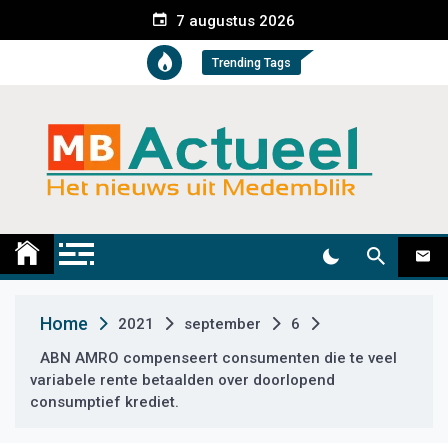
S
7 augustus 2026
k
i
Trending Tags
p
t
o
c
o
n
t
Medemblik Actueel
Wij zijn altijd actueel
e
n
t
Home
2021
september
6
ABN AMRO compenseert consumenten die te veel
variabele rente betaalden over doorlopend
consumptief krediet.