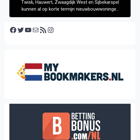
Twisk, Hauwert, Zwaagdijk West en Sijbekarspel
kunnen al op korte termijn nieuwbouwwoningen
krijgen
Facebook
Twitter
YouTube
E-mail
RSS feed
Instagram