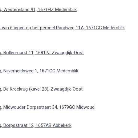
, Westereiland 91, 1671HZ Medemblik
n van 6 iepen op het perceel Randweg 11A, 1671GG Medemblik
, Bollenmarkt 11, 1681PJ Zwaagdijk-Oost
, Nijverheidsweg 1, 1671GC Medemblik
 De Kreekrug (kavel 28), Zwaagdijk-Oost
g, Midwouder Dorpsstraat 34, 1679GC Midwoud
, Dorpsstraat 12, 1657AB Abbekerk