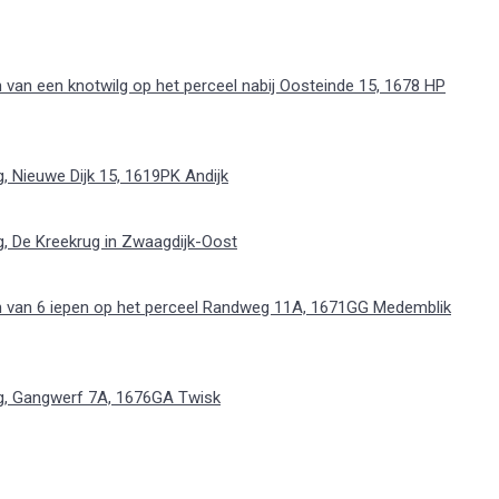
van een knotwilg op het perceel nabij Oosteinde 15, 1678 HP
 Nieuwe Dijk 15, 1619PK Andijk
, De Kreekrug in Zwaagdijk-Oost
n van 6 iepen op het perceel Randweg 11A, 1671GG Medemblik
g, Gangwerf 7A, 1676GA Twisk