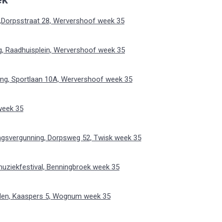
Dorpsstraat 28, Wervershoof week 35
, Raadhuisplein, Wervershoof week 35
g, Sportlaan 10A, Wervershoof week 35
week 35
ngsvergunning, Dorpsweg 52, Twisk week 35
ziekfestival, Benningbroek week 35
elen, Kaaspers 5, Wognum week 35