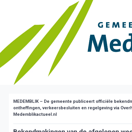
MEDEMBLIK – De gemeente publiceert officiële bekendm
ontheffingen, verkeersbesluiten en regelgeving via Over
Medemblikactueel.nl
Bekendmakingen van de afgelopen we