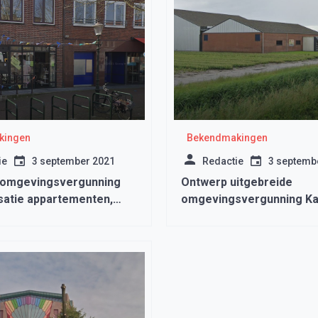
kingen
Bekendmakingen
ie
3 september 2021
Redactie
3 septemb
 omgevingsvergunning
Ontwerp uitgebreide
isatie appartementen,
omgevingsvergunning Ka
at 76, 1671BG Medemblik
45A in Andijk