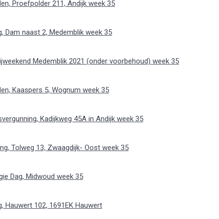
en, Proefpolder 211, Andijk week 35
g, Dam naast 2, Medemblik week 35
ijweekend Medemblik 2021 (onder voorbehoud) week 35
elen, Kaaspers 5, Wognum week 35
ergunning, Kadijkweg 45A in Andijk week 35
g, Tolweg 13, Zwaagdijk- Oost week 35
gie Dag, Midwoud week 35
g, Hauwert 102, 1691EK Hauwert