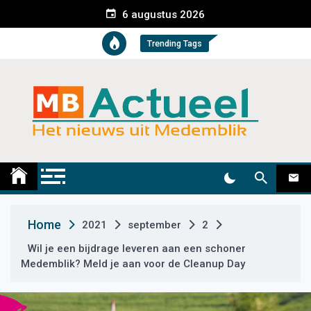
S
6 augustus 2026
k
i
Trending Tags
p
t
o
c
o
n
t
Medemblik Actueel
Wij zijn altijd actueel
e
n
t
Home
2021
september
2
Wil je een bijdrage leveren aan een schoner
Medemblik? Meld je aan voor de Cleanup Day