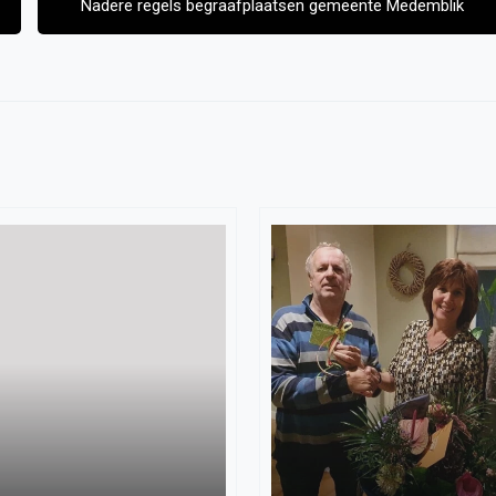
Nadere regels begraafplaatsen gemeente Medemblik