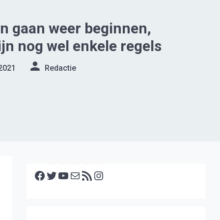
n gaan weer beginnen,
ijn nog wel enkele regels
2021
Redactie
Facebook
Twitter
YouTube
E-mail
RSS feed
Instagram
e