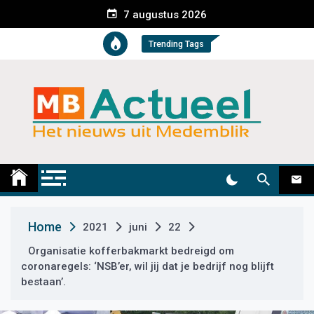
S
7 augustus 2026
k
i
Trending Tags
p
t
o
c
o
n
t
Medemblik Actueel
Wij zijn altijd actueel
e
n
t
Home
2021
juni
22
Organisatie kofferbakmarkt bedreigd om
coronaregels: ‘NSB’er, wil jij dat je bedrijf nog blijft
bestaan’.