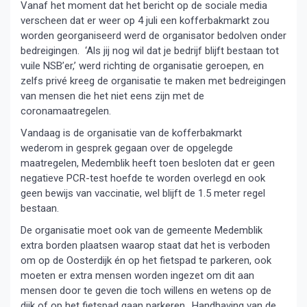
Vanaf het moment dat het bericht op de sociale media
verscheen dat er weer op 4 juli een kofferbakmarkt zou
worden georganiseerd werd de organisator bedolven onder
bedreigingen. ‘Als jij nog wil dat je bedrijf blijft bestaan tot
vuile NSB’er,’ werd richting de organisatie geroepen, en
zelfs privé kreeg de organisatie te maken met bedreigingen
van mensen die het niet eens zijn met de
coronamaatregelen.
Vandaag is de organisatie van de kofferbakmarkt
wederom in gesprek gegaan over de opgelegde
maatregelen, Medemblik heeft toen besloten dat er geen
negatieve PCR-test hoefde te worden overlegd en ook
geen bewijs van vaccinatie, wel blijft de 1.5 meter regel
bestaan.
De organisatie moet ook van de gemeente Medemblik
extra borden plaatsen waarop staat dat het is verboden
om op de Oosterdijk én op het fietspad te parkeren, ook
moeten er extra mensen worden ingezet om dit aan
mensen door te geven die toch willens en wetens op de
dijk of op het fietspad gaan parkeren.. Handhaving van de