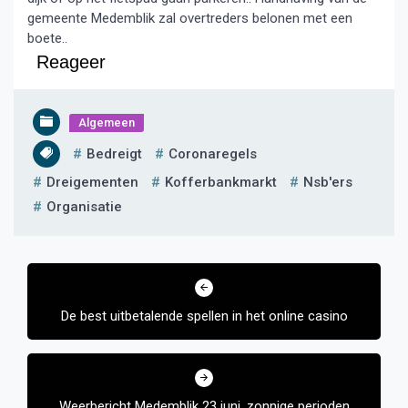
gemeente Medemblik zal overtreders belonen met een
boete..
Reageer
Algemeen
Bedreigt
Coronaregels
Dreigementen
Kofferbankmarkt
Nsb'ers
Organisatie
Bericht
navigatie
De best uitbetalende spellen in het online casino
Weerbericht Medemblik 23 juni, zonnige perioden